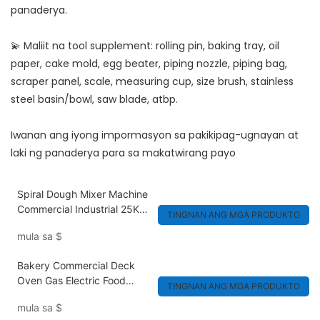
panaderya.
💫 Maliit na tool supplement: rolling pin, baking tray, oil
paper, cake mold, egg beater, piping nozzle, piping bag,
scraper panel, scale, measuring cup, size brush, stainless
steel basin/bowl, saw blade, atbp.
Iwanan ang iyong impormasyon sa pakikipag-ugnayan at
laki ng panaderya para sa makatwirang payo
Spiral Dough Mixer Machine
Commercial Industrial 25Kg
TINGNAN ANG MGA PRODUKTO
50Kg 100Kg
mula sa
$
Bakery Commercial Deck
Oven Gas Electric Food
TINGNAN ANG MGA PRODUKTO
Pizza Oven na May Steam
mula sa
$