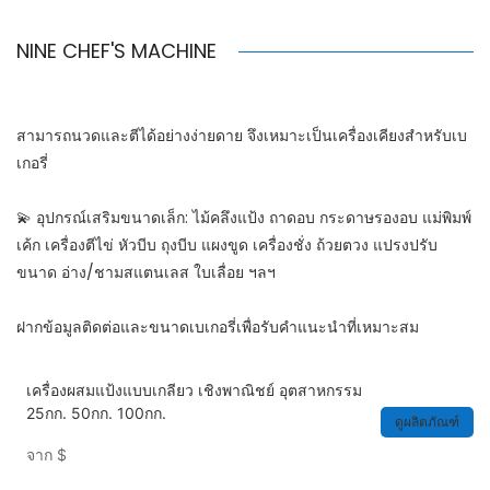
NINE CHEF'S MACHINE
สามารถนวดและตีได้อย่างง่ายดาย จึงเหมาะเป็นเครื่องเคียงสำหรับเบ
เกอรี่
💫 อุปกรณ์เสริมขนาดเล็ก: ไม้คลึงแป้ง ถาดอบ กระดาษรองอบ แม่พิมพ์
เค้ก เครื่องตีไข่ หัวบีบ ถุงบีบ แผงขูด เครื่องชั่ง ถ้วยตวง แปรงปรับ
ขนาด อ่าง/ชามสแตนเลส ใบเลื่อย ฯลฯ
ฝากข้อมูลติดต่อและขนาดเบเกอรี่เพื่อรับคำแนะนำที่เหมาะสม
เครื่องผสมแป้งแบบเกลียว เชิงพาณิชย์ อุตสาหกรรม
25กก. 50กก. 100กก.
ดูผลิตภัณฑ์
จาก
$