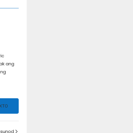
ic
yak ang
 ng
KTO
usunod