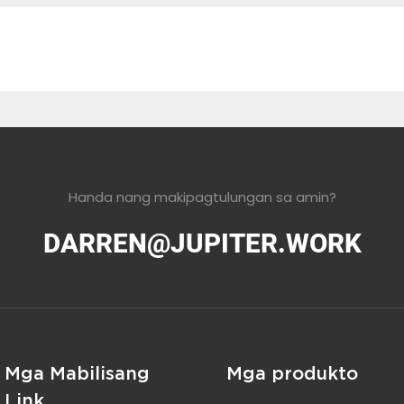
Handa nang makipagtulungan sa amin?
DARREN@JUPITER.WORK
Mga Mabilisang
Mga produkto
Link