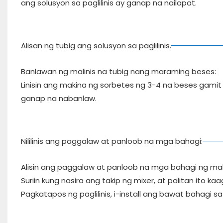
ang solusyon sa paglilinis ay ganap na nailapat.
Alisan ng tubig ang solusyon sa paglilinis.
Banlawan ng malinis na tubig nang maraming beses:
Linisin ang makina ng sorbetes ng 3-4 na beses gamit 
ganap na nabanlaw.
Nililinis ang paggalaw at panloob na mga bahagi:
Alisin ang paggalaw at panloob na mga bahagi ng maki
Suriin kung nasira ang takip ng mixer, at palitan ito 
Pagkatapos ng paglilinis, i-install ang bawat bahagi