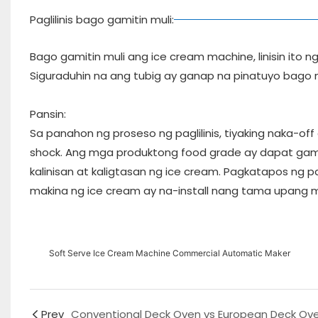
Paglilinis bago gamitin muli:
Bago gamitin muli ang ice cream machine, linisin ito n
Siguraduhin na ang tubig ay ganap na pinatuyo bago 
Pansin:
Sa panahon ng proseso ng paglilinis, tiyaking naka-o
shock. Ang mga produktong food grade ay dapat gamit
kalinisan at kaligtasan ng ice cream. Pagkatapos ng pag
makina ng ice cream ay na-install nang tama upang 
Soft Serve Ice Cream Machine Commercial Automatic Maker
Prev