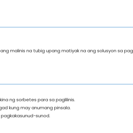
ang malinis na tubig upang matiyak na ang solusyon sa pagli
na ng sorbetes para sa paglilinis.
kaagad kung may anumang pinsala.
 sa pagkakasunud-sunod.