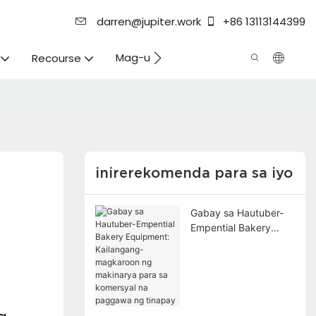
darren@jupiter.work
+86 13113144399
Mag-ugod
Recourse
inirerekomenda para sa iyo
Gabay sa Hautuber-
Empential Bakery
Equipment:
Kailangang-
magkaroon ng
makinarya para sa
komersyal na