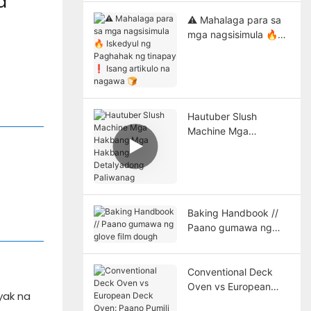
a
paggawa ng tinapay
⚠️ Mahalaga para sa
mga nagsisimula 🔥
Iskedyul ng Paghahak
ng tinapay ❗ Isang
artikulo na nagawa 🍞
Hautuber Slush
Machine Mga
Hakbang Mga
Hakbang Detalyadong
Paliwanag
Baking Handbook //
Paano gumawa ng
glove film dough
Conventional Deck
Oven vs European
yak na
Deck Oven: Paano