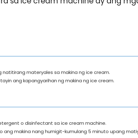
ara sa ice cream machine ay ang mg
 ng natitirang materyales sa makina ng ice cream.
ayin ang kapangyarihan ng makina ng ice cream.
ergent o disinfectant sa ice cream machine.
kbo ang makina nang humigit-kumulang 5 minuto upang mati