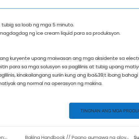
g tubig sa loob ng mga 5 minuto.
magdagdag ng ice cream liquid para sa produksyon.
ff ang kuryente upang maiwasan ang mga aksidente sa electr
in para sa mga solusyon sa paglilinis at tubig upang mati
lilinis, kinakailangang suriin kung ang iba&39;t ibang bahagi
matiyak ang normal na operasyon ng makina.
TINGNAN ANG MGA PRODU
Conventional Deck Oven vs European Deck Oven: Paano Pumili ng Tamang Baking Equipment para sa Iyong Pangangailangan?
Baking Handbook // Paano gumawa ng glove film dough
S