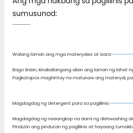
Ang mga hakbang sa paglilinis p
sumusunod:
Walang laman ang mga materyales at isara:
Bago linisin, kinakailangang alisin ang laman ng lahat
Pagkatapos maghintay na matunaw ang materyal, pat
Magdagdag ng detergent para sa paglilinis:
Magdagdag ng naaangkop na dami ng dishwashing det
Pindutin ang pindutan ng paglilinis at hayaang tuma