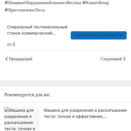
#ПищевоеОборудованиеБлижнегоВостока #КлиентКатар
#ПриготовлениеТеста
Спиральный тестомесильный
станок коммерческий
ПРОСМОТРЕТЬ ПРОДУКТЫ
промышленный 25 кг 50 кг
из
$
100 кг
Предыдущий
Следующий
Рекомендуется для вас
Машина для разделения и раскатывания
теста: точная и эффективная,
создающая идеальное тесто для
хлебопеков