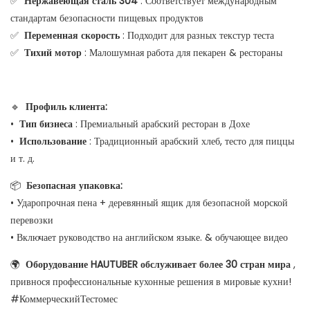
✅
Нержавеющая сталь 304
: Соответствует международным
стандартам безопасности пищевых продуктов
✅
Переменная скорость
: Подходит для разных текстур теста
✅
Тихий мотор
: Малошумная работа для пекарен & рестораны
🔹
Профиль клиента:
•
Тип бизнеса
: Премиальный арабский ресторан в Дохе
•
Использование
: Традиционный арабский хлеб, тесто для пиццы
и т. д.
📦
Безопасная упаковка:
• Ударопрочная пена + деревянный ящик для безопасной морской
перевозки
• Включает руководство на английском языке. & обучающее видео
🌍
Оборудование HAUTUBER обслуживает более 30 стран мира
,
привнося профессиональные кухонные решения в мировые кухни!
#КоммерческийТестомес