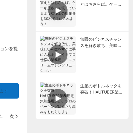
とはおさらば。ケーキ
屋さんで売っているよ
うな極上の絆創膏を30
秒で手に入れよう！
無限のビジネスチャン
スを解き放ち、美味し
ョンを提
い利益をすぐに手に入
れましょう！プロ仕様
の業務用アイスクリー
ムマシンソリューショ
ン
生産のボトルネックを
ます
突破！HAUTUBER業務
用電気加熱層炉が、プ
ロのベーキングに新た
な高みをもたらします
毎日配達HAUTUBER HZ-36Q 3デッキガスオーブンが米国へ無事発送されました！
次