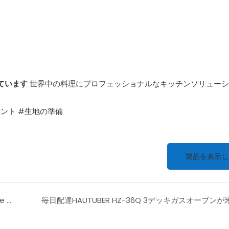
しています
世界中の料理にプロフェッショナルなキッチンソリューシ
ント #生地の準備
製品を表示し
Daily delivery HAUTUBER Ice Cream Machine Ready to Ship, Bringing You Refreshing Delights!