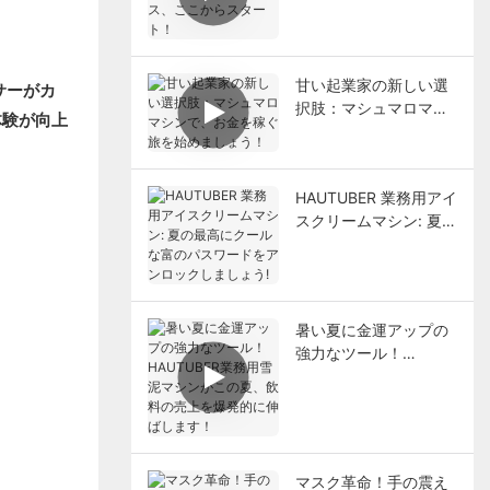
ここからスタート！
甘い起業家の新しい選
択肢：マシュマロマシ
ンで、お金を稼ぐ旅を
始めましょう！
HAUTUBER 業務用アイ
スクリームマシン: 夏の
最高にクールな富のパ
スワードをアンロック
しましょう!
暑い夏に金運アップの
強力なツール！
HAUTUBER業務用雪泥
マシンがこの夏、飲料
の売上を爆発的に伸ば
します！
マスク革命！手の震え