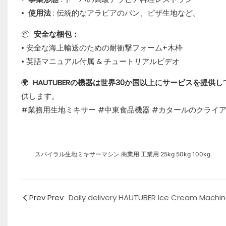
•
使用法
: 伝統的なアラビアのパン、ピザ生地など。
📦
安全な梱包：
• 安全な海上輸送のための耐衝撃フォーム+木枠
• 英語マニュアル付属 & チュートリアルビデオ
🌍
HAUTUBERの機器は世界30か国以上にサービスを提供
供します。
#業務用生地ミキサー #中東食品機器 #カタールのクライア
スパイラル生地ミキサーマシン 商業用 工業用 25kg 50kg 100kg
Prev Prev