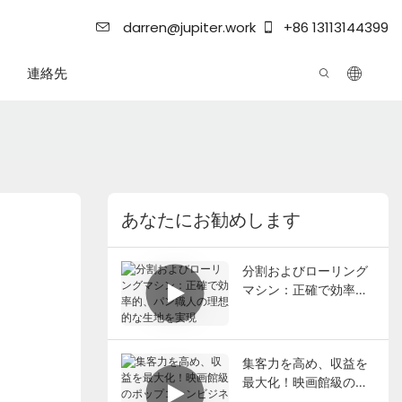
darren@jupiter.work
+86 13113144399
連絡先
あなたにお勧めします
分割およびローリング
マシン：正確で効率
的、パン職人の理想的
な生地を実現
集客力を高め、収益を
最大化！映画館級のポ
ップコーンビジネス、