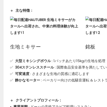
🔹
主な特徴：
生地ミキサー
銘板
✅
大型ミキシングボウル
: 1バッチあたり15kgの生地を処理
✅
304ステンレススチール
: 国際食品安全基準を満たして
✅
可変速度
: さまざまな生地の質感に適応します
✅
静かなモーター
: ベーカリー向けの低騒音運転 & レスト
🔹
クライアントプロフィール：
•
事業形態
: ドーハの高級アラビア料理レストラン