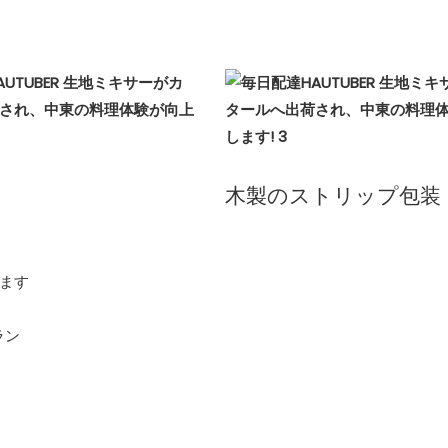
木製のストリップ包装
います
ラン