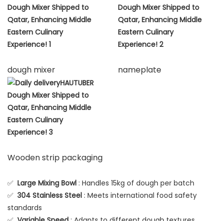
dough mixer
nameplate
Wooden strip packaging
✅
Large Mixing Bowl
: Handles 15kg of dough per batch
✅
304 Stainless Steel
: Meets international food safety
standards
✅
Variable Speed
: Adapts to different dough textures