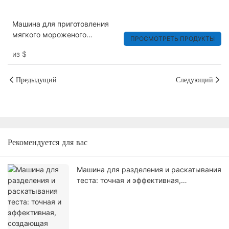
Машина для приготовления
мягкого мороженого
ПРОСМОТРЕТЬ ПРОДУКТЫ
Коммерческая
из
$
автоматическая машина для
приготовления мягкого
мороженого
Предыдущий
Следующий
Рекомендуется для вас
Машина для разделения и раскатывания
теста: точная и эффективная,
создающая идеальное тесто для
хлебопеков