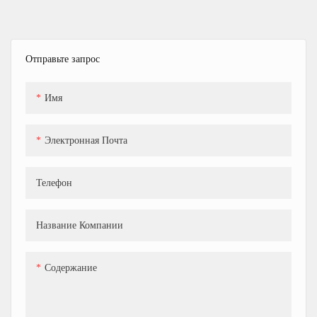
универсальное оборудование для
пищевой промышленности,
предназначенное для введения
Отправьте запрос
начинок в хлебобулочные
изделия, такие как хлеб и
пирожные.
Имя
Электронная Почта
Телефон
Название Компании
Содержание