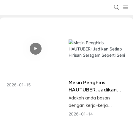
Mesin Penghiris
2026
01
15
HAUTUBER: Jadikan
Setiap Hirisan Seragam
Adakah anda bosan
Seperti Seni
dengan kerja-kerja
menghiris roti secara
2026
01
14
manual yang tidak rata dan
sukar? Sama ada saat-saat