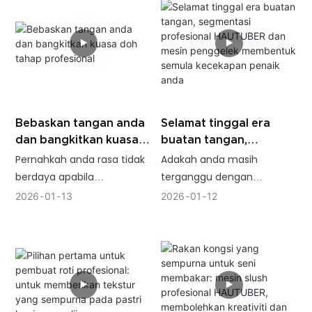
hangat membakar roti di
rumah atau keperluan
dapur profesional yang
cekap, penghiris roti yang
andal dapat mengubah
sepenuhnya pengalaman
membakar anda. Kami
Bebaskan tangan anda
Selamat tinggal era
telah mereka bentuk
dan bangkitkan kuasa
buatan tangan,
penghiris roti gred
doh tahap profesional
segmentasi profesional
Pernahkah anda rasa tidak
Adakah anda masih
profesional ini dengan teliti
HAUTUBER dan mesin
berdaya apabila
terganggu dengan
untuk anda,
penggelek membentuk
berhadapan dengan doh
segmentasi doh yang tidak
menggabungkan teknologi
2026
01
13
2026
01
12
semula kecekapan
yang melekit,
sekata dan proses
inovatif dan reka bentuk
penaik anda
membebaskan tangan
menggeleknya yang susah
mesra pengguna untuk
anda dan membangkitkan
payah? Operasi manual
membantu anda
kekuatan doh tahap
bukan sahaja tidak cekap,
mencapai penghirisan
profesional? Adakah anda
tetapi juga menyukarkan
yang sempurna dengan
mengidamkan gluten ideal
untuk mengekalkan kualiti
mudah dan meningkatkan