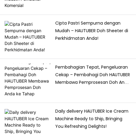
membolehkan setiap
setiap inci ruang. Sama ada
bahan digunakan
makaron halus atau beg
sepenuhnya. Teknologi
Eropah yang tebal, ia boleh
Cipta Pastri Sempurna dengan
penekanan berkelajuan
mencapai kesan
Mudah – HAUTUBER Doh Sheeter di
rendah yang inovatif
pembakaran yang
Perkhidmatan Anda!
berkesan mengurangkan
sempurna dan sekata.
penjanaan haba dan
pengoksidaan,
Pembahagian Tepat, Pengeluaran
mengekalkan lebih banyak
Cekap – Pembahagi Doh HAUTUBER
vitamin dan nutrien.
Membawa Pemprosesan Doh Anda
ke Tahap Seterusnya!
Daily delivery HAUTUBER Ice Cream
Machine Ready to Ship, Bringing
You Refreshing Delights!