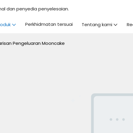
nal dan penyedia penyelesaian.
Perkhidmatan tersuai
roduk
Tentang kami
Re
arisan Pengeluaran Mooncake