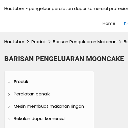
Hautuber - pengeluar peralatan dapur komersial profesio
Home
P
Hautuber
Produk
Barisan Pengeluaran Makanan
B
BARISAN PENGELUARAN MOONCAKE
Produk
Peralatan penaik
Ketuhar dek
Mesin membuat makanan ringan
Ketuhar perolakan udara panas
Mesin ais krim
Bekalan dapur komersial