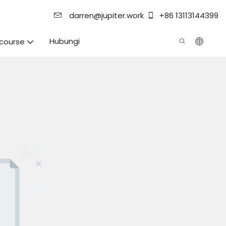
darren@jupiter.work
+86 13113144399
Hubungi
course