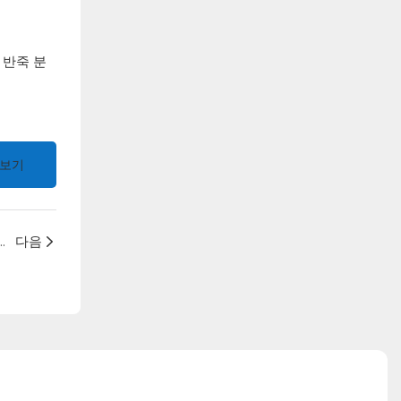
 반죽 분
보기
Machine Ready to Ship, Bringing You Refreshing Delights!
다음