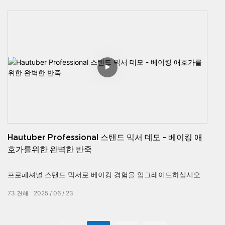
3 초 만에 치실
—이벤트에 적합합니다 & 거리 평가!
✅
브레이크가있는 롤링 카트
+ 스토리지, 카니발, 파티에 이상적입니다 & 축제!
✅
대용량 출력
, 시간/시간 100 인분, 설탕이나 단단한 사탕으로 작동합니다!
👉
라이브 데모 시청! 문의는 "Creative Floss Shapes Guide"를
무료로 얻습니다!
Hautuber Professional 스탠드 믹서 데모 - 베이킹 애
호가를위한 완벽한 반죽
프로페셔널 스탠드 믹서로 베이킹 경험을 업그레이드하십시오!
73
견해
2025
06
23
이 비디오는 빵, 피자 및 패스트리를 위해 반죽을 쉽게 반죽하는
방법을 보여줍니다.