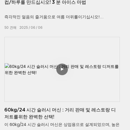
컵/하루를 만드십시오! 3 분 아이스 마법
즉각적인 얼음의 즐거움으로 여름 더위를이기십시오!
50
견해
2025
06
06
맛있는 슬러시를 만드는 복잡한 방법에 지쳤습니까? 번거 로움
에 작별 인사! 이 전문가 등급 슬러시 제작 기계는 작동하기가 매
우 간단합니다. 버튼을 누르면 몇 분 안에 대량의 부드럽고 푹신
하며 완벽하게 질감이있는 얼음 냉수 슬러시를 휘젓습니다! 홈
파티, 친구와의 모임 또는 상점에서 상업용 용도에 적합합니다!
60kg/24 시간 슬러시 머신 : 거리 판매 및 레스토랑 디
저트를위한 완벽한 선택!
이 60kg/24 시간 슬러시 머신은 상업용으로 설계되었으며, 높은