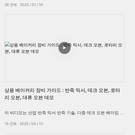
형 서비스를 제공하여 각 고객의 고유 한 요구가 충족되도록합니
26
견해
2025
01
16
다. 예비 상담을 통해 특정 요구 사항을 이해하고이를 바탕으로
개인화 된 솔루션 및 자세한 인용문을 설계하십시오. 양 당사자
가 계약에 도달하면 우리는 계약에 서명하고 생산 프로세스를 시
작 하고이 기간 동안 품질을 엄격하게 통제합니다.
우리의 생산은 국제 표준을 엄격하게 따라 각 구성 요소가 최고
품질에 도달하고 장비의 안정적이고 안정적인 작동을 보장하기
위해 포괄적 인 기능 테스트 및 성능 검증을 받도록합니다. 수출
주문의 경우, 우리는 전문 물류 및 배송 서비스를 제공하여 목적
지로의 안전하고시기 적절한 배송을 보장합니다.
상용 베이커리 장비 가이드 : 반죽 믹서, 데크 오븐, 로타
리 오븐, 대류 오븐 데모
Hautuber는 또한 고객이 장비를 원활하게 시작하고 유지 관리
이 비디오는 산업 반죽 믹서 반죽 기술, 다중 데크 오븐 베이킹 시
할 수 ​​있도록 자세한 운영 매뉴얼 및 기술 문서를 제공합니다.
스템, 대량 생산을위한 고용량 로터리 오븐, 정확한 온도 제어 기
19
견해
2025
06
10
능을 갖춘 에너지 절약 대류 오븐의 4 가지 전문 베이커리 기계