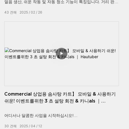
얼음 생산, 쉬운 작동 및 자동 청소 기능이 특징입니다. 거리 판매
및 식당 디저트에 적합하며 상쾌함과 이익을 가져옵니다! 더 많
43
견해
2025
02
26
은 것을 배우려면 지금 비디오를보십시오!
Commercial 상업용 솜사탕 카트】 모바일 & 사용하기
쉬운! 이벤트를위한 3 초 설탕 회전 & 카니als ｜
Hautuber
어디서나 달콤한 사업을 시작하십시오!
HAUTUBER’S 솜사탕 카트 스핀
30
견해
2025
04
12