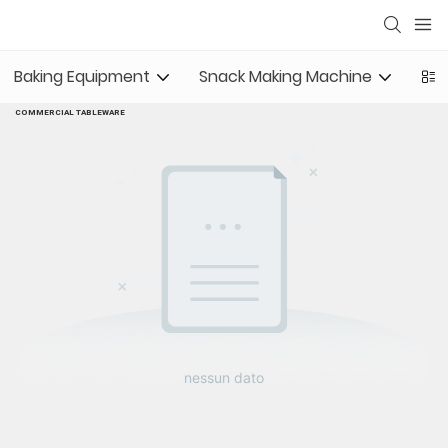
Baking Equipment
Snack Making Machine
Com
COMMERCIAL TABLEWARE
nessun dato