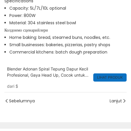
Specifications
Capacity: 5L/7L/10L optional
Power: 800W
Material: 304 stainless steel bowl
Колдонмо сценарийлери
Home baking: bread, steamed buns, noodles, etc.
Small businesses: bakeries, pizzerias, pastry shops
Commercial kitchens: batch dough preparation
Blender Adonan Spiral Tepung Dapur Kecil
Profesional, Gaya Head Up, Cocok untuk
LIHAT PRODUK
Blender Makanan Rumah dan Restoran
dari
$
Sebelumnya
Lanjut