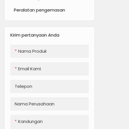
Pembuat kedelai
Mesin deposan cookie
Peralatan pengemasan
pencampur
Jalur produksi kue bulan
Pembuat es
Oven terowongan
Kirim pertanyaan Anda
Kabinet yang didinginkan
Menara pendingin
Nama Produk
Alat pembuatan minuman
Email Kami
Telepon
Nama Perusahaan
Kandungan