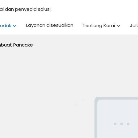
l dan penyedia solusi.
Layanan disesuaikan
roduk
Tentang Kami
Jal
buat Pancake