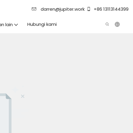
darren@jupiter.work
+86 13113144399
Hubungi kami
an lain