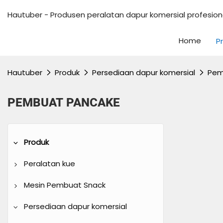
Hautuber - Produsen peralatan dapur komersial profesiona
Home
P
Hautuber
Produk
Persediaan dapur komersial
Pem
PEMBUAT PANCAKE
Produk
Peralatan kue
Oven dek
Mesin Pembuat Snack
Oven konveksi udara panas
Mesin es krim
Persediaan dapur komersial