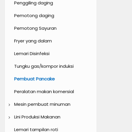
Oven putar udara panas
Mesin lumpur
Penggiling daging
Mixer adonan
Mesin kepingan salju
Pemotong daging
Mixer planet
Mesin permen kapas
Pemotong Sayuran
Mesin press adonan
Mesin popcorn
Fryer yang dalam
Sheeter adonan
Lemari Disinfeksi
Kue mesin yang lebih halus
Tungku gas/kompor induksi
Injector selai
Pembuat Pancake
Bukti adonan
Peralatan makan komersial
Pembagi adonan
Mesin pembuat minuman
Aksesoris memanggang
Mesin kopi
Lini Produksi Makanan
Juicer buah dan sayuran
Mesin pengaturan baki
Lemari tampilan roti