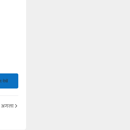
द देखें
अगला