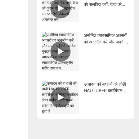
को अलविदा कहें, केक की
दुकान से वही बेहतरीन प्लास्टर
30 सेकंड में अनलॉक करें!
असीमित व्यावसायिक अवसरों
को अनलॉक करें और अपनी
पहुँच में स्वादिष्ट मुनाफ़ा कमाएँ!
आपका व्यावसायिक स्तर का
व्यावसायिक आइसक्रीम मशीन
समाधान
उत्पादन की बाधाओं को तोड़ें!
HAUTUBER कमर्शियल
इलेक्ट्रिक हीटिंग लेयर फर्नेस,
प्रोफेशनल बेकिंग में नई
ऊँचाइयों को छूता है