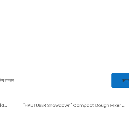
उत्पा
 लिए उपयुक्त
दैनिक डिलीवरीHAUTUBER HZ-36Q 3-डेक गैस ओवन सफलतापूर्वक संयुक्त राज्य अमेरिका के लिए भेज दिया!
"HAUTUBER Showdown" Compact Dough Mixer Comparison: Features, Capacity <000000> Size Breakdown!