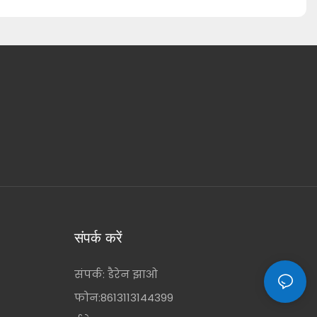
संपर्क करें
संपर्क: डैरेन झाओ
फोन:8613113144399