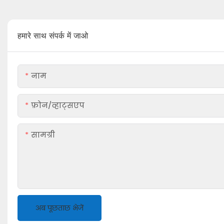
हमारे साथ संपर्क में जाओ
नाम
फ़ोन/व्हाट्सएप
सामग्री
अब पूछताछ भेजें