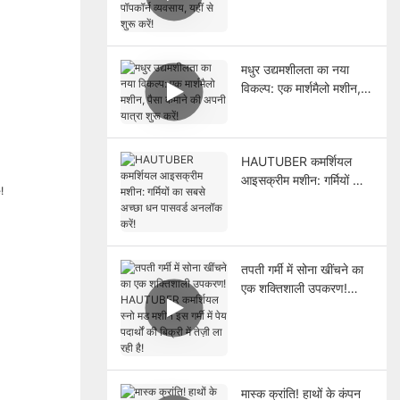
व्यवसाय, यहीं से शुरू करें!
मधुर उद्यमशीलता का नया
विकल्प: एक मार्शमैलो मशीन,
पैसा कमाने की अपनी यात्रा
शुरू करें!
HAUTUBER कमर्शियल
आइसक्रीम मशीन: गर्मियों का
सबसे अच्छा धन पासवर्ड
अनलॉक करें!
तपती गर्मी में सोना खींचने का
एक शक्तिशाली उपकरण!
HAUTUBER कमर्शियल स्नो
मड मशीन इस गर्मी में पेय
पदार्थों की बिक्री में तेज़ी ला
रही है!
मास्क क्रांति! हाथों के कंपन