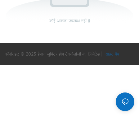
कोई आकड़ा उपलब्ध नहीं है
कॉपीराइट © 2025 हेनान जुपिटर होम टेक्नोलॉजी कं, लिमिटेड |
साइट मैप