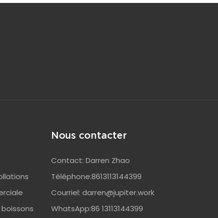
Nous contacter
Contact: Darren Zhao
llations
Téléphone:8613113144399
rciale
Courriel:
darren@jupiter.work
 boissons
WhatsApp:86 13113144399