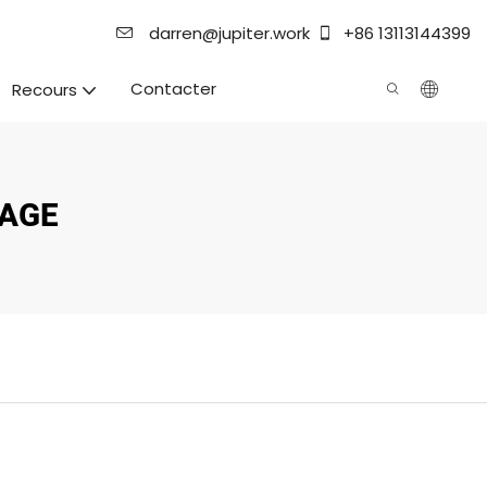
darren@jupiter.work
+86 13113144399
Contacter
Recours
LAGE