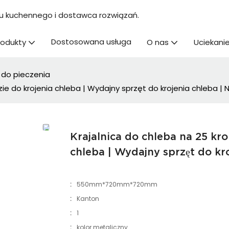
u kuchennego i dostawca rozwiązań.
Dostosowana usługa
rodukty
O nas
Uciekanie
 do pieczenia
e do krojenia chleba | Wydajny sprzęt do krojenia chleba | N
Krajalnica do chleba na 25 kr
chleba | Wydajny sprzęt do kro
:
550mm*720mm*720mm
:
Kanton
:
1
:
kolor metaliczny