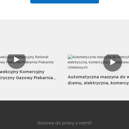
nwekcyjny Komercyjny
Automatyczna maszyna do w
ktryczny Gazowy Piekarnia
dżemu, elektryczna, komercy
karnia
nadziewania ciasteczek chl
Gotowy do pracy z nami?