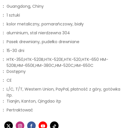
:
Guangdong, Chiny
:
1 sztuki
:
kolor metaliczny, pomarańczowy, biały
:
aluminium, stal nierdzewna 304
:
Pasek drewniany, pudełko drewniane
:
15-30 dni
:
HTK-350,HTK-520B,HTK-520E,HTK-520,HTK-650 HM-
520B,HM-650E,HM-380C,HM-520C,HM-650C
:
Dostępny
:
CE
:
L/C, T/T, Western Union, PayPal, płatność z góry, gotówka
itp.
:
Tianjin, Kanton, Qingdao itp
:
Pertraktować