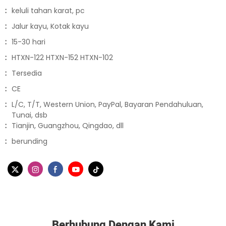
:
keluli tahan karat, pc
:
Jalur kayu, Kotak kayu
:
15-30 hari
:
HTXN-122 HTXN-152 HTXN-102
:
Tersedia
:
CE
:
L/C, T/T, Western Union, PayPal, Bayaran Pendahuluan,
Tunai, dsb
:
Tianjin, Guangzhou, Qingdao, dll
:
berunding
Berhubung Dengan Kami