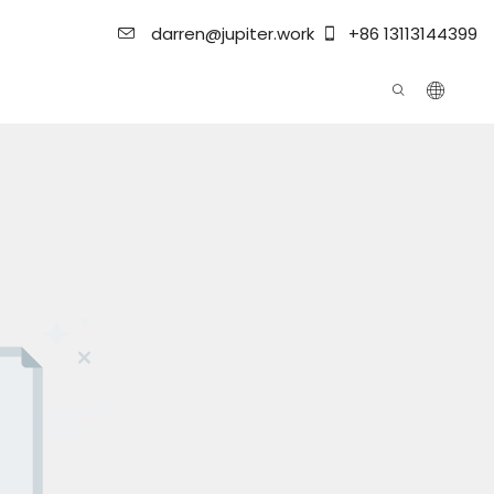
darren@jupiter.work
+86 13113144399