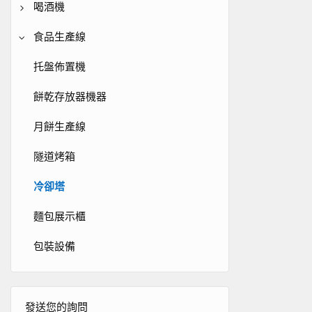
熱空氣旋轉烤箱
泥機
肉研磨機
喝酒機
麵團攪拌機
雪花機
切肉刀
咖啡機
食品生產線
行星攪拌機
棉花糖機
切菜機
水果和蔬菜榨汁機
托盤佈置機
麵團壓機
爆米花機
油炸鍋
Soymilk Maker
餅乾存放器機器
麵團
消毒櫥櫃
混合器
月餅生產線
蛋糕更光滑的機器
燃氣爐/感應炊具
製冰機
隧道烤箱
果醬注射器
煎餅製造商
冷藏櫃
冷卻塔
防止麵團
商業餐具
飲料製造工具
麵包展示櫃
麵團分隔線
包裝設備
烘焙配件
發送您的詢問