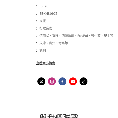
:
15-20
:
ZB-XBJ60Z
:
支援
:
行政長官
:
信用狀、電匯、西聯匯款、PayPal、預付款、現金等
:
天津、廣州、青島等
:
談判
查看大小指南