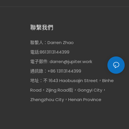
聯繫我們
聯繫人：Darren Zhao
電話:8613113144399
電子郵件:
darren@jupiter.work
通訊錄：+86 13113144399
地址：不 1643 Haobusajin Street，Binhe
Road，Zijing Road街，Gongyi City，
Zhengzhou City，Henan Province