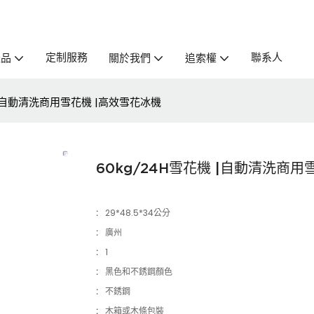
定制服務
聯系人
產品
關於我們
追索權
機 |自動清洗商用雪花機 |高效雪花冰機
60kg/24H雪花機 |自動清洗商用
:
29*48.5*34公分
:
廣州
:
1
:
黑色和不銹鋼顏色
:
不銹鋼
:
木箱或木條包裝