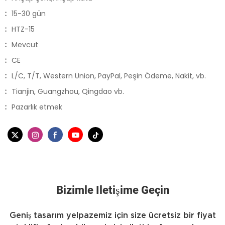
:
15-30 gün
:
HTZ-15
:
Mevcut
:
CE
:
L/C, T/T, Western Union, PayPal, Peşin Ödeme, Nakit, vb.
:
Tianjin, Guangzhou, Qingdao vb.
:
Pazarlık etmek
Bizimle Iletişime Geçin
Geniş tasarım yelpazemiz için size ücretsiz bir fiyat