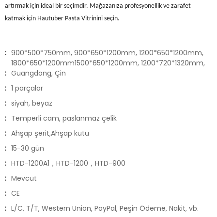
artırmak için ideal bir seçimdir. Mağazanıza profesyonellik ve zarafet
katmak için Hautuber Pasta Vitrinini seçin.
:
900*500*750mm, 900*650*1200mm, 1200*650*1200mm,
1800*650*1200mm1500*650*1200mm, 1200*720*1320mm,
:
Guangdong, Çin
:
1 parçalar
:
siyah, beyaz
:
Temperli cam, paslanmaz çelik
:
Ahşap şerit,Ahşap kutu
:
15-30 gün
:
HTD-1200A1，HTD-1200，HTD-900
:
Mevcut
:
CE
:
L/C, T/T, Western Union, PayPal, Peşin Ödeme, Nakit, vb.