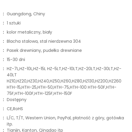
:
Guangdong, Chiny
:
1 sztuki
:
kolor metaliczny, biały
:
Blacha stalowa, stal nierdzewna 304
:
Pasek drewniany, pudełko drewniane
:
15-30 dni
:
HZ-7L,HZ-10L,HZ-15L HZ-5LT,HZ-10LT,HZ-20LT,HZ-30LT,HZ-
40LT
HZ10,HZ20,HZ30,HZ40,HZ50,HZ60,HZ80,HZ130,HZ200,HZ260
HTH-15,HTH-25,HTH-50,HTH-75,HTH-100 HTH-50F,HTH-
75F,HTH-100F,HTH-125F,HTH-150F
:
Dostępny
:
CE,RoHS
:
L/C, T/T, Western Union, PayPal, płatność z góry, gotówka
itp.
:
Tianjin, Kanton, Qingdao itp