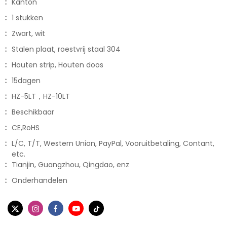
:
Kanton
:
1 stukken
:
Zwart, wit
:
Stalen plaat, roestvrij staal 304
:
Houten strip, Houten doos
:
15dagen
:
HZ-5LT，HZ-10LT
:
Beschikbaar
:
CE,RoHS
:
L/C, T/T, Western Union, PayPal, Vooruitbetaling, Contant,
etc.
:
Tianjin, Guangzhou, Qingdao, enz
:
Onderhandelen