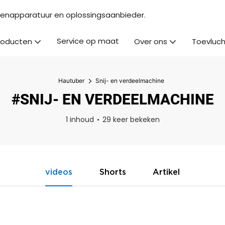
kenapparatuur en oplossingsaanbieder.
Service op maat
roducten
Over ons
Toevluch
Hautuber
Snij- en verdeelmachine
#SNIJ- EN VERDEELMACHINE
1 inhoud
29 keer bekeken
videos
Shorts
Artikel