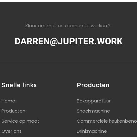
Klaar om met ons samen te werken？
DARREN@JUPITER.WORK
Snelle links
Producten
Home
Bakapparatuur
Producten
Snackmachine
Service op maat
Commerciële keukenben
Over ons
Drinkmachine