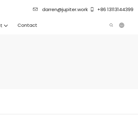
darren@jupiter.work
+86 13113144399
Contact
t