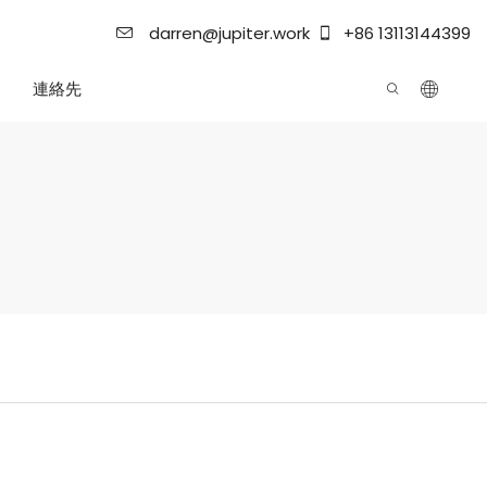
darren@jupiter.work
+86 13113144399
連絡先