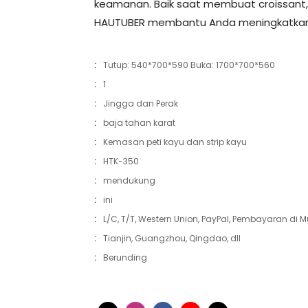
keamanan. Baik saat membuat croissant, 
HAUTUBER membantu Anda meningkatkan 
:
Tutup: 540*700*590 Buka: 1700*700*560
:
1
:
Jingga dan Perak
:
baja tahan karat
:
Kemasan peti kayu dan strip kayu
:
HTK-350
:
mendukung
:
ini
:
L/C, T/T, Western Union, PayPal, Pembayaran di Mu
:
Tianjin, Guangzhou, Qingdao, dll
:
Berunding