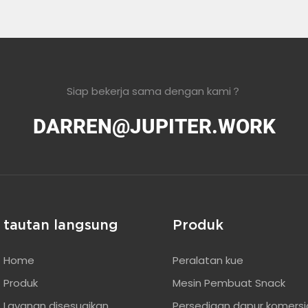
Siap bekerja sama dengan kami？
DARREN@JUPITER.WORK
tautan langsung
Produk
Home
Peralatan kue
Produk
Mesin Pembuat Snack
Layanan disesuaikan
Persediaan dapur komersi