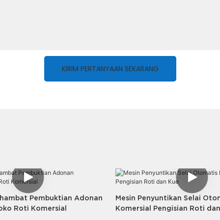
KIRIM PERTANYAAN SEKARANG
ghambat Pembuktian Adonan
Mesin Penyuntikan Selai Otom
oko Roti Komersial
Komersial Pengisian Roti da