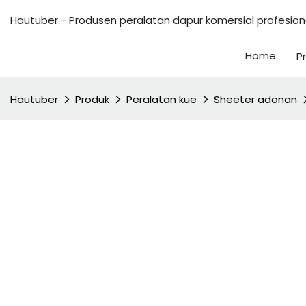
Hautuber - Produsen peralatan dapur komersial profesiona
Home
P
Hautuber
Produk
Peralatan kue
Sheeter adonan