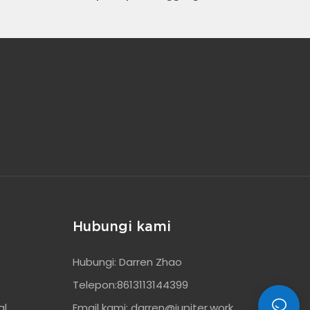
Tinggi | Ideal untuk Toko Roti dan
Restoran Pizza Kecil
Hubungi kami
Hubungi: Darren Zhao
Telepon:8613113144399
al
Email kami:
darren@jupiter.work