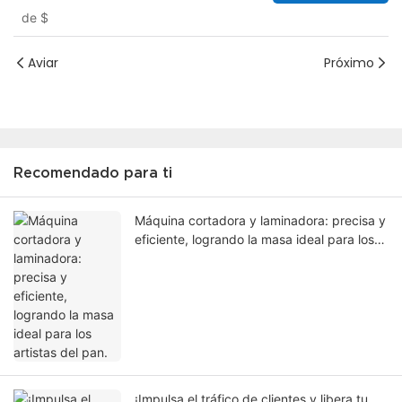
comercial | Horno de alta eficiencia |
de
$
Ideal para panaderías
Aviar
Próximo
Recomendado para ti
Máquina cortadora y laminadora: precisa y
eficiente, logrando la masa ideal para los
artistas del pan.
¡Impulsa el tráfico de clientes y libera tu