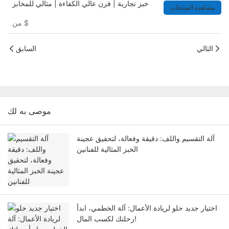
خبز تجارية | فرن عالي الكفاءة | مثالي للمخابز
مشاهدة المنتجات
$
من
التالي
السابق
موصى به لك
آلة التقسيم واللف: دقيقة وفعالة، لتحقيق عجينة
الخبز المثالية للفنانين
اختيار جديد حلو لريادة الأعمال: آلة الخطمي، ابدأ
رحلتك لكسب المال!