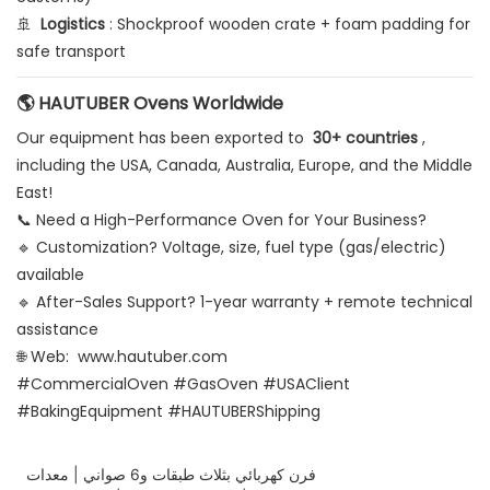
🚢
Logistics
: Shockproof wooden crate + foam padding for
safe transport
🌎 HAUTUBER Ovens Worldwide
Our equipment has been exported to
30+ countries
,
including the USA, Canada, Australia, Europe, and the Middle
East!
📞 Need a High-Performance Oven for Your Business?
🔹 Customization? Voltage, size, fuel type (gas/electric)
available
🔹 After-Sales Support? 1-year warranty + remote technical
assistance
🌐 Web:
www.hautuber.com
#CommercialOven #GasOven #USAClient
#BakingEquipment #HAUTUBERShipping
فرن كهربائي بثلاث طبقات و6 صواني | معدات