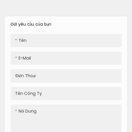
Đồng thời phân phối 3 hương
mẫu mã và kiểu dáng khác
vị (hoặc trộn xoáy) với đầu ra
nhau để đáp ứng nhu cầu
2,3L/giờ trên mỗi đầu. Thép
của nhiều người dùng khác
Gửi yêu cầu của bạn
không gỉ với chế độ làm sạch
nhau
tự động và hoạt động 24/7.
Hoàn hảo cho các cửa hàng
Tên
kem, quán cà phê và xe tải
thực phẩm
E-Mail
Điện Thoại
Tên Công Ty
Nội Dung