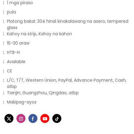
:
1 mga piraso
:
pula
:
Platong bakal. 304 hindi kinakalawang na asero, tempered
glass
:
Kahoy na strip, Kahoy na kahon
:
15-30 araw
:
HTB-H
:
Available
:
CE
:
L/C, T/T, Western Union, PayPal, Advance Payment, Cash,
atbp
:
Tianjin, Guangzhou, Qingdao, atbp
:
Makipag-ayos