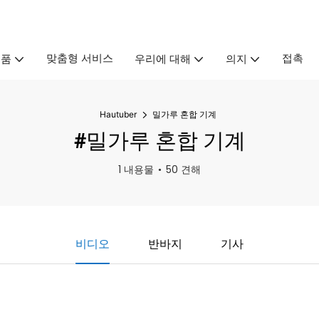
맞춤형 서비스
접촉
제품
우리에 대해
의지
Hautuber
밀가루 혼합 기계
#밀가루 혼합 기계
1 내용물
50 견해
비디오
반바지
기사