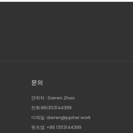
문의
연락처 : Darren Zhao
전화:8613113144399
이메일:
darren@jupiter.work
왓츠앱: +86 13113144399