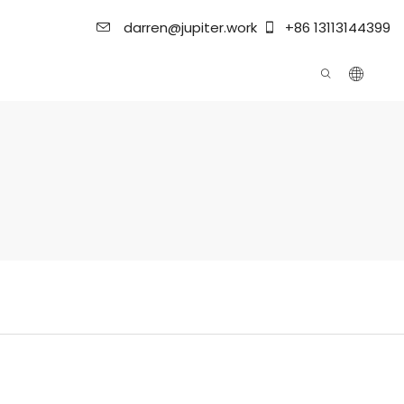
darren@jupiter.work
+86 13113144399