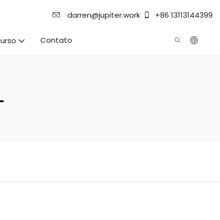
darren@jupiter.work
+86 13113144399
Contato
urso
L