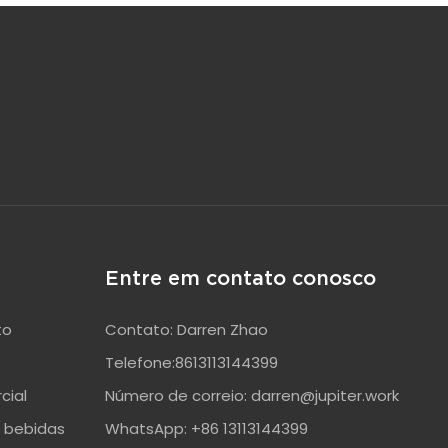
Entre em contato conosco
to
Contato: Darren Zhao
Telefone:8613113144399
cial
Número de correio:
darren@jupiter.work
 bebidas
WhatsApp: +86 13113144399