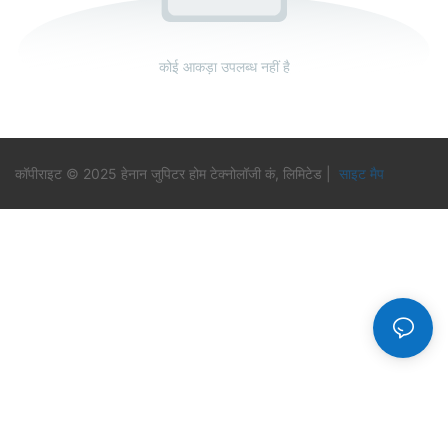
कोई आकड़ा उपलब्ध नहीं है
कॉपीराइट © 2025 हेनान जुपिटर होम टेक्नोलॉजी कं, लिमिटेड |
साइट मैप