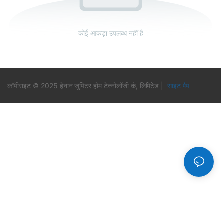
कोई आकड़ा उपलब्ध नहीं है
कॉपीराइट © 2025 हेनान जुपिटर होम टेक्नोलॉजी कं, लिमिटेड |
साइट मैप